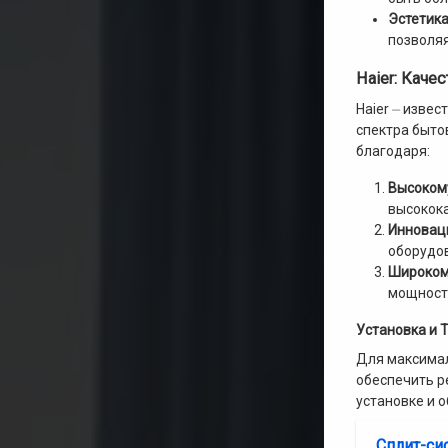
Эстетика
позволяя
Haier: Каче
Haier ⏤ изве
спектра быто
благодаря:
Высокому
высокока
Инновац
оборудов
Широком
мощности
Установка и 
Для максимал
обеспечить р
установке и 
Сплит-си