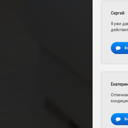
Сергей
:
Я уже да
действит
В
Екатери
Отличная
кондицио
В