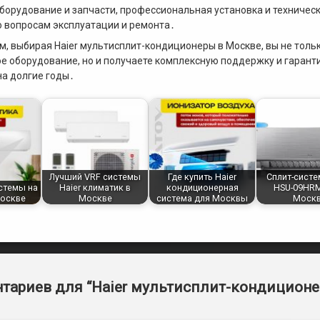
оборудование и запчасти, профессиональная установка и техничес
 вопросам эксплуатации и ремонта․
м, выбирая Haier мультисплит-кондиционеры в Москве, вы не тол
е оборудование, но и получаете комплексную поддержку и гарант
на долгие годы․
Лучший VRF системы
Где купить Haier
Сплит-систе
истемы на
Haier климатик в
кондиционерная
HSU-09HRM
Москве
Москве
система для Москвы
Моск
тариев для “
Haier мультисплит-кондицион