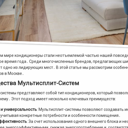
м мире кондиционеры стали неотъемлемой частью нашей повсед
ое время года․ Среди многочисленных брендов, предлагающих ши
ет одно из лидирующих мест․ В этой статье мы рассмотрим особен
в в Москве․
ества Мультисплит-Систем
системы представляют собой тип кондиционеров, который позволя
ему․ Этот подход имеет несколько ключевых преимуществ:
 и универсальность
: Мультисплит-системы позволяют создавать 
 учитывая конкретные потребности и особенности помещения․
ффективность
: За счет использования одного внешнего блока и н
ее энергоэффективными, снижая энергопотребление и, соответст