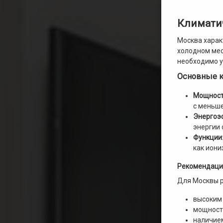
Климати
Москва харак
холодном меся
необходимо у
Основные к
Мощнос
с меньше
Энергоэ
энергии 
Функции
как иони
Рекомендаци
Для Москвы р
высоким 
мощност
наличие