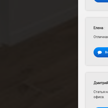
Елена
:
Отличная
В
Дмитри
Статья н
офиса.