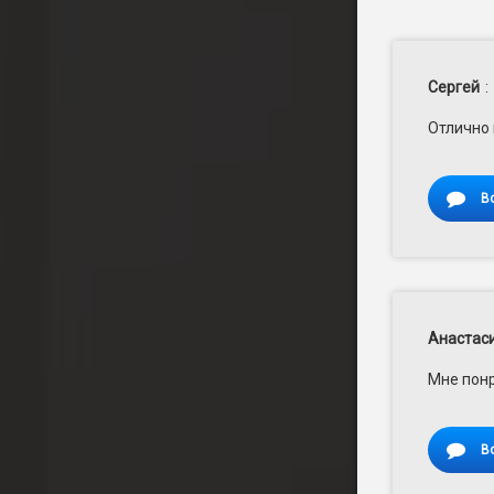
Сергей
:
Отлично 
В
Анастас
Мне понр
В