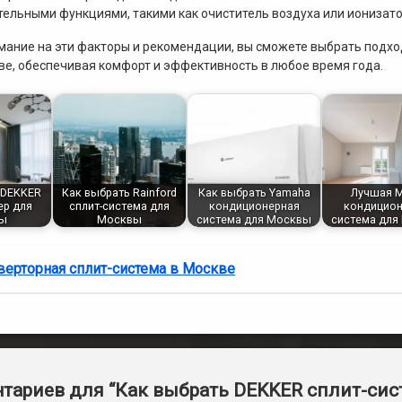
ельными функциями, такими как очиститель воздуха или ионизато
ание на эти факторы и рекомендации, вы сможете выбрать подхо
ве, обеспечивая комфорт и эффективность в любое время года.
 DEKKER
Как выбрать Rainford
Как выбрать Yamaha
Лучшая M
ер для
сплит-система для
кондиционерная
кондицион
ы
Москвы
система для Москвы
система для
верторная сплит-система в Москве
тариев для “
Как выбрать DEKKER сплит-си