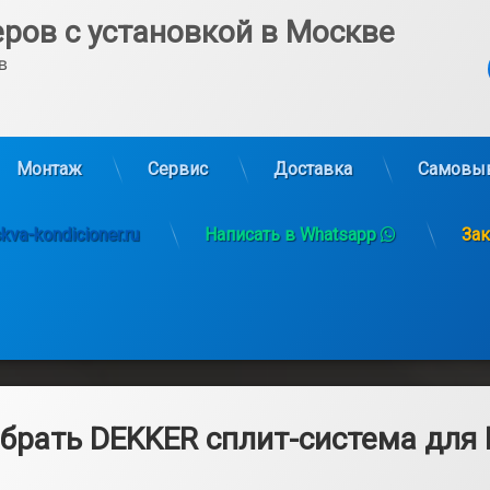
ров с установкой в Москве
в 
Ко
Монтаж
Сервис
Доставка
Самовы
va-kondicioner.ru
Написать в Whatsapp
Зак
брать DEKKER сплит-система для
0.03.2025