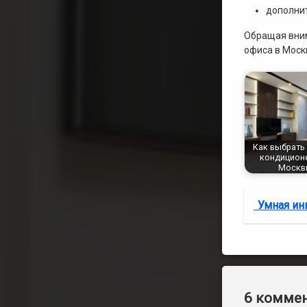
дополнит
Обращая вним
офиса в Моск
Как выбрать
кондицион
Москв
Умная ин
6 коммен