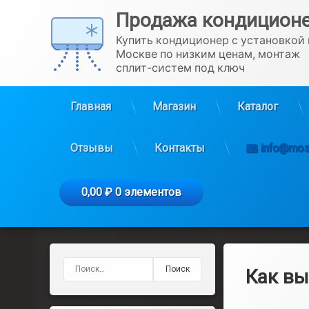
Перейти
Продажа кондиционе
к
содержимому
Купить кондиционер с установкой 
Москве по низким ценам, монтаж 
сплит-систем под ключ
Главная
Магазин
Каталог
Отзывы
Контакты
info@mosk
0,00 ₽
0 элементов
Найти:
Как вы
Рубрики:
Опубликовано
от
Каталог
admin
2