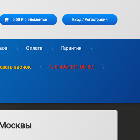
Корзина
0,00 ₽
0 элементов
Вход
/
Регистрация
рзина пуста.
воз
Оплата
Гарантия
азать звонок
8-495-181-00-30
 Москвы