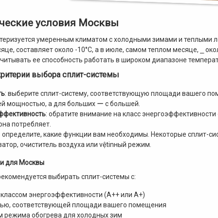
ческие условия Москвы
теризуется умеренным климатом с холодными зимами и теплыми л
це, составляет около -10°C, а в июле, самом теплом месяце, ⎯ ок
читывать ее способность работать в широком диапазоне температ
ритерии выбора сплит-системы
ть
: выберите сплит-систему, соответствующую площади вашего п
й мощностью, а для больших ー с большей.
ффективность
: обратите внимание на класс энергоэффективности
она потребляет.
: определите, какие функции вам необходимы. Некоторые сплит-с
затор, очиститель воздуха или vệtinный режим.
и для Москвы
екомендуется выбирать сплит-системы с:
классом энергоэффективности (A++ или A+)
ью, соответствующей площади вашего помещения
м режима обогрева для холодных зим