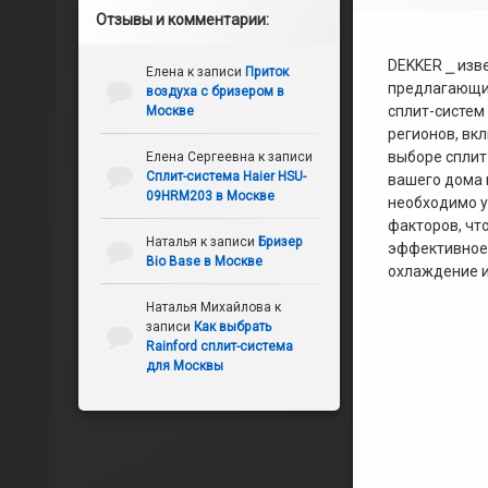
Отзывы и комментарии:
DEKKER ⎯ изв
Елена
к записи
Приток
предлагающи
воздуха с бризером в
сплит-систем
Москве
регионов, вк
выборе сплит
Елена Сергеевна
к записи
Сплит-система Haier HSU-
вашего дома 
09HRM203 в Москве
необходимо у
факторов, чт
Наталья
к записи
Бризер
эффективное
Bio Base в Москве
охлаждение и
Наталья Михайлова
к
записи
Как выбрать
Rainford сплит-система
для Москвы