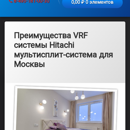
8-495-181-00-30
0,00 ₽
0 элементов
Преимущества VRF
системы Hitachi
мультисплит-система для
Москвы
Рубрики:
Опубликовано
от
Каталог
admin
19.03.2025